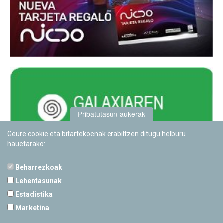
Pribatutasun-aukerak
Geure cookie eta bitartekoenak erabiltzen ditugu helburu
hauetarako:
Beharrezkoak
Lehentasunak
Estadistika
PAMPLONETARIOA
Marketina
Calle Sancho RamÃ­rez, s/n
31008 Pamplona, Navarra