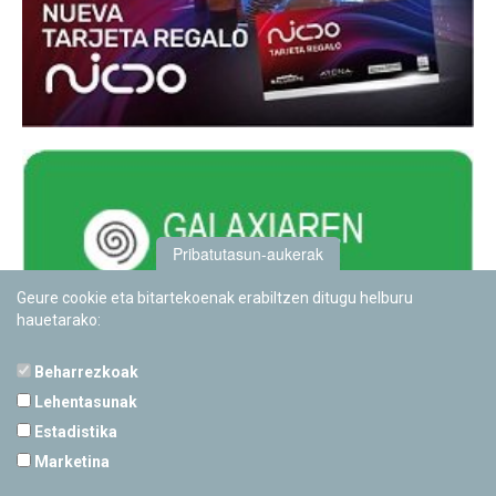
Pribatutasun-aukerak
Geure cookie eta bitartekoenak erabiltzen ditugu helburu
hauetarako:
Beharrezkoak
Lehentasunak
Estadistika
PAMPLONETARIOA
Marketina
Calle Sancho RamÃ­rez, s/n
31008 Pamplona, Navarra