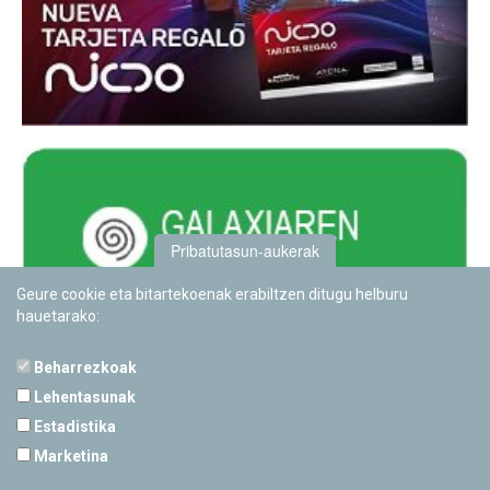
Pribatutasun-aukerak
Geure cookie eta bitartekoenak erabiltzen ditugu helburu
hauetarako:
Beharrezkoak
Lehentasunak
Estadistika
PAMPLONETARIOA
Marketina
Calle Sancho RamÃ­rez, s/n
31008 Pamplona, Navarra