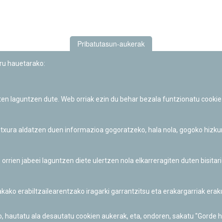
Pribatutasun-aukerak
uru hauetarako:
iten laguntzen dute. Web orriak ezin du behar bezala funtzionatu cookie
Iruñeko Planetarioaren zientzia-dibulgazio eta hezkuntza jarduerek
Fundación "la Caixa"ren sustapena dute.
 itxura aldatzen duen informazioa gogoratzeko, hala nola, gogoko hizk
ien jabeei laguntzen diete ulertzen nola elkarreragiten duten bisita
nakako erabiltzailearentzako iragarki garrantzitsu eta erakargarriak er
o, hautatu ala desautatu cookien aukerak, eta, ondoren, sakatu "Gorde 