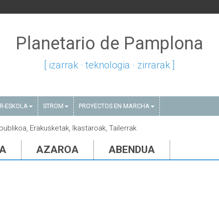
Planetario de Pamplona
[ izarrak · teknologia · zirrarak ]
AR-ESKOLA
STROM
PROYECTOS EN MARCHA
publikoa, Erakusketak, Ikastaroak, Tailerrak
IA
AZAROA
ABENDUA