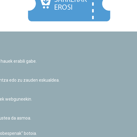
Facebook
Twitter
Youtube
Flickr
Instagr
 hauek erabili gabe.
Pribatutasun-politika eta Lege-oharra
Cookie-en politika
Informazio publikoa eskatzeko baimena
untza edo zu zauden eskualdea.
Irisgarritasuna
riek webguneekin.
akustea da asmoa.
hobespenak" botoia.