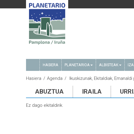
HASIERA
PLANETARIOA
ALBISTEAK
IZ
Hasiera
Agenda
Ikuskizunak, Ekitaldiak, Emanaldi 
ABUZTUA
IRAILA
URR
Ez dago ekitaldirik.