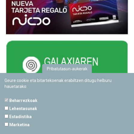
Pribatutasun-aukerak
Geure cookie eta bitartekoenak erabiltzen ditugu helburu
hauetarako:
Beharrezkoak
Lehentasunak
Estadistika
PAMPLONETARIOA
Marketina
Calle Sancho RamÃ­rez, s/n
31008 Pamplona, Navarra