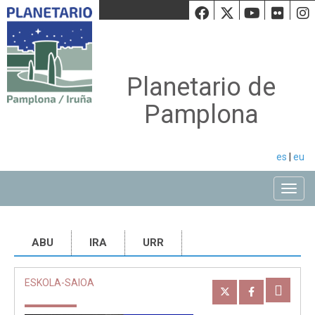
Facebook
Twiiter
Youtu
Fli
Planetario de
Pamplona
es
|
eu
Toggle
ABU
IRA
URR
ESKOLA-SAIOA