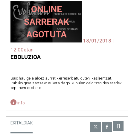
ONLINE
SARRERAK
AGOTUTA
18/01/2018 |
12:00etan
EBOLUZIOA
Saio hau gela aldez aurretik erreserbatu duten ikasleentzat.
Publiko gisa sartzeko aukera dago, kupulan gelditzen den eserleku
kopuruen arabera.
info
EKITALDIAK