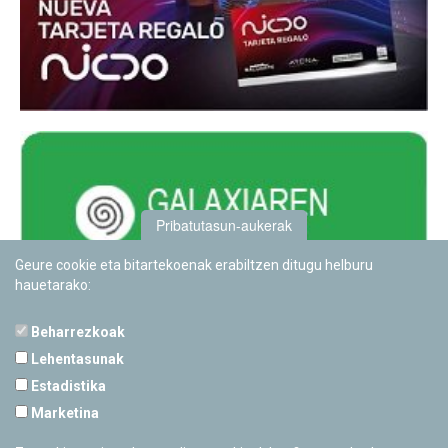
Pribatutasun-aukerak
Geure cookie eta bitartekoenak erabiltzen ditugu helburu
hauetarako:
Beharrezkoak
Lehentasunak
Estadistika
PAMPLONETARIOA
Marketina
Calle Sancho RamÃ­rez, s/n
31008 Pamplona, Navarra