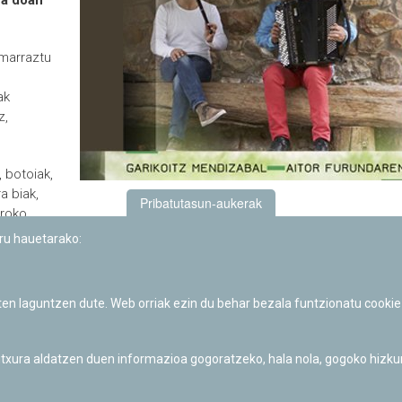
ra doan
 marraztu
ak
z,
 botoiak,
a biak,
Pribatutasun-aukerak
aroko
o
uru hauetarako:
orberak
rdeoia
ieten
iten laguntzen dute. Web orriak ezin du behar bezala funtzionatu cookie
 itxura aldatzen duen informazioa gogoratzeko, hala nola, gogoko hizk