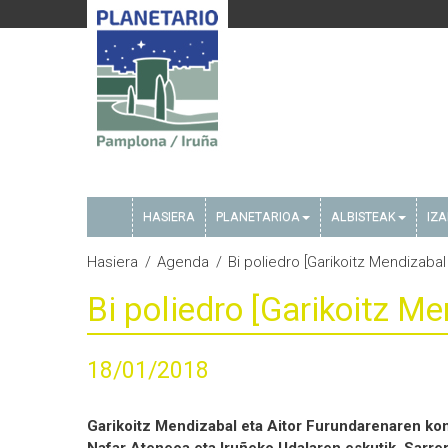
HASIERA
PLANETARIOA
ALBISTEAK
IZ
Hasiera
Agenda
Bi poliedro [Garikoitz Mendizabal
Bi poliedro [Garikoitz M
18/01/2018
Garikoitz Mendizabal eta Aitor Furundarenaren ko