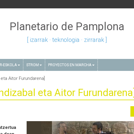
Planetario de Pamplona
[ izarrak · teknologia · zirrarak ]
AR-ESKOLA
STROM
PROYECTOS EN MARCHA
 eta Aitor Furundarena]
endizabal eta Aitor Furundarena
ntzertua