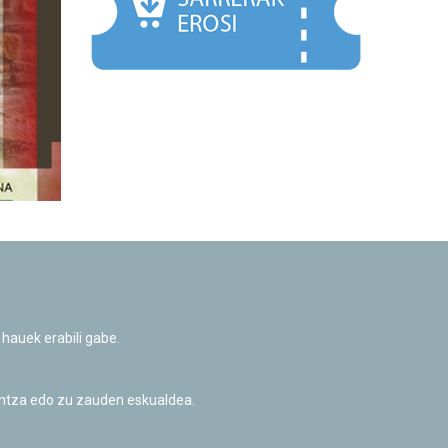
 hauek erabili gabe.
untza edo zu zauden eskualdea.