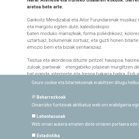
Nafar Ateneoa eta Iruñeko Udalaren eskutik. Sarre
aretoa bete arte.
Garikoitz Mendizabal eta Aitor Furundarenak musikaz
eta margotu egiten dute; kaleidoskopio
baten moduko marrazkiak, forma poliedrikoez, kolore
uztartuaz, bolumenak sortuaz, eta guzti honen bitarte
emozio berri eta biziak sentiaraziaz.
Txistua eta akordeoia dituzte pintzel: hauspoa, haizea,
zuloak, partxeak... etengabeko jolasean murgiltzen dir
bat eginda, interprete eta tresna bakarra bailira. Erdi 
musika, berpizkundekoa, barrokokoa, hainbat herritak
Geure cookie eta bitartekoenak erabiltzen ditugu helb
folklorea, Sarasate, Vivaldi, Guridi... musikan mugak n
ipintzen ditu, tresnak berak baino askoz gehiago. Ako
Beharrezkoak
eta txistuaz edozer adieraz daiteke: arnasa ematen d
Oinarrizko funtzioak aktibatuz web orri erabilgarria eg
musikariek adierazi nahi duten edozer.
Lehentasunak
Info +
Web orriari aukera ematen diote orriaren portaera edo
Estadistika