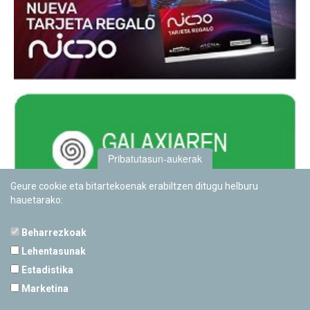
Pribatutasun-aukerak
Geure cookie eta bitartekoenak erabiltzen ditugu helburu
hauetarako:
Beharrezkoak
Lehentasunak
Estadistika
PAMPLONETARIOA
Marketina
Calle Sancho RamÃ­rez, s/n
31008 Pamplona, Navarra