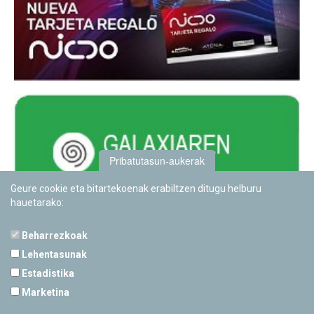
Pribatutasun-aukerak
Geure cookie eta bitartekoenak erabiltzen ditugu helburu
hauetarako:
Beharrezkoak
Lehentasunak
Estadistika
PAMPLONETARIOA
Marketina
Calle Sancho RamÃ­rez, s/n
31008 Pamplona, Navarra