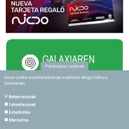
Pribatutasun-aukerak
Geure cookie eta bitartekoenak erabiltzen ditugu helburu
hauetarako:
Beharrezkoak
Lehentasunak
Estadistika
PAMPLONETARIOA
Marketina
Calle Sancho RamÃ­rez, s/n
31008 Pamplona, Navarra