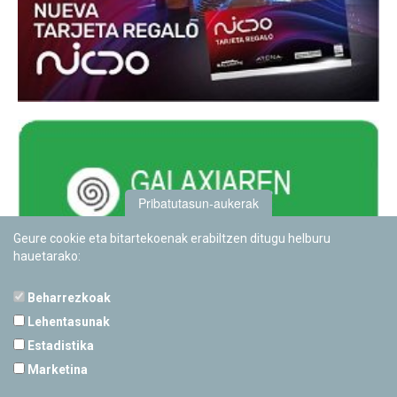
Pribatutasun-aukerak
Geure cookie eta bitartekoenak erabiltzen ditugu helburu
hauetarako:
Beharrezkoak
Lehentasunak
Estadistika
PAMPLONETARIOA
Marketina
Calle Sancho RamÃ­rez, s/n
31008 Pamplona, Navarra