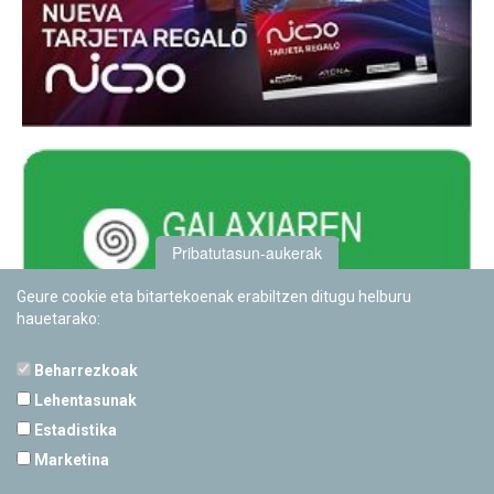
Pribatutasun-aukerak
Geure cookie eta bitartekoenak erabiltzen ditugu helburu
hauetarako:
Beharrezkoak
Lehentasunak
Estadistika
PAMPLONETARIOA
Marketina
Calle Sancho RamÃ­rez, s/n
31008 Pamplona, Navarra