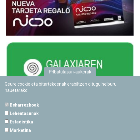
Pribatutasun-aukerak
Geure cookie eta bitartekoenak erabiltzen ditugu helburu
hauetarako:
Beharrezkoak
Lehentasunak
Estadistika
PAMPLONETARIOA
Marketina
Calle Sancho RamÃ­rez, s/n
31008 Pamplona, Navarra