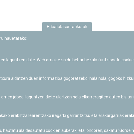
Pribatutasun-aukerak
uru hauetarako:
iten laguntzen dute. Web orriak ezin du behar bezala funtzionatu cookie
Iruñeko Planetarioaren zientzia-dibulgazio eta hezkuntza jarduerek
Fundación "la Caixa"ren sustapena dute.
 itxura aldatzen duen informazioa gogoratzeko, hala nola, gogoko hizk
ien jabeei laguntzen diete ulertzen nola elkarreragiten duten bisita
nakako erabiltzailearentzako iragarki garrantzitsu eta erakargarriak er
o, hautatu ala desautatu cookien aukerak, eta, ondoren, sakatu "Gorde 