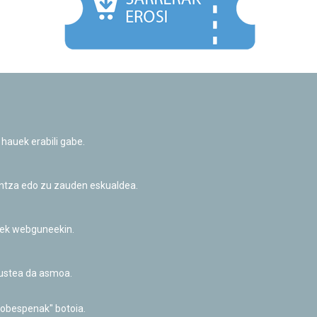
Facebook
Twitter
Youtube
Flickr
Instagr
 hauek erabili gabe.
Pribatutasun-politika eta Lege-oharra
Cookie-en politika
Informazio publikoa eskatzeko baimena
untza edo zu zauden eskualdea.
Irisgarritasuna
riek webguneekin.
akustea da asmoa.
hobespenak" botoia.