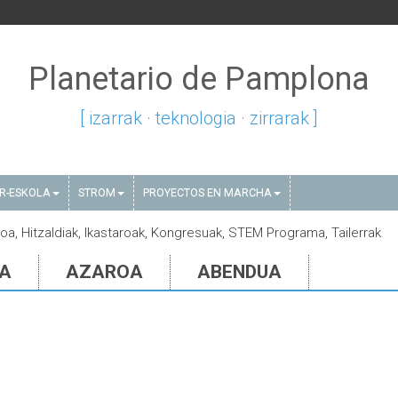
Planetario de Pamplona
[ izarrak · teknologia · zirrarak ]
AR-ESKOLA
STROM
PROYECTOS EN MARCHA
aioa, Hitzaldiak, Ikastaroak, Kongresuak, STEM Programa, Tailerrak
IA
AZAROA
ABENDUA