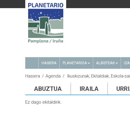
HASIERA
PLANETARIOA
ALBISTEAK
IZ
Hasiera
Agenda
Ikuskizunak, Ekitaldiak, Eskola-s
ABUZTUA
IRAILA
URR
Ez dago ekitaldirik.