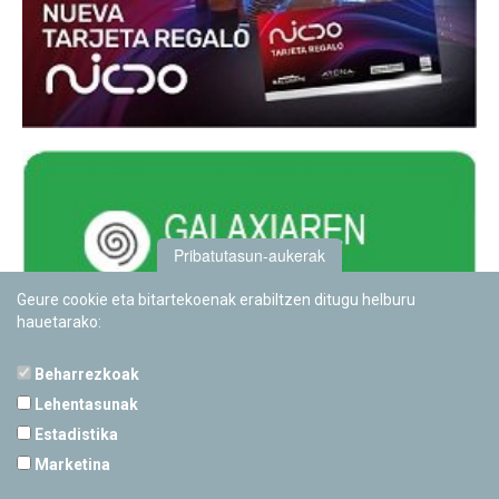
Pribatutasun-aukerak
Geure cookie eta bitartekoenak erabiltzen ditugu helburu
hauetarako:
Beharrezkoak
Lehentasunak
Estadistika
PAMPLONETARIOA
Marketina
Calle Sancho RamÃ­rez, s/n
31008 Pamplona, Navarra