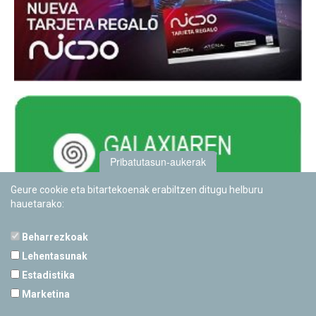
Pribatutasun-aukerak
Geure cookie eta bitartekoenak erabiltzen ditugu helburu
hauetarako:
Beharrezkoak
Lehentasunak
Estadistika
PAMPLONETARIOA
Marketina
Calle Sancho RamÃ­rez, s/n
31008 Pamplona, Navarra