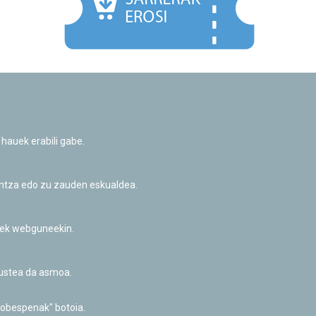
Facebook
Twitter
Youtube
Flickr
Instagr
 hauek erabili gabe.
Pribatutasun-politika eta Lege-oharra
Cookie-en politika
Informazio publikoa eskatzeko baimena
untza edo zu zauden eskualdea.
Irisgarritasuna
riek webguneekin.
akustea da asmoa.
hobespenak" botoia.