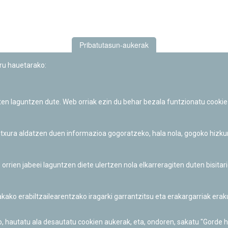
Pribatutasun-aukerak
uru hauetarako:
iten laguntzen dute. Web orriak ezin du behar bezala funtzionatu cookie
Iruñeko Planetarioaren zientzia-dibulgazio eta hezkuntza jarduerek
Fundación "la Caixa"ren sustapena dute.
 itxura aldatzen duen informazioa gogoratzeko, hala nola, gogoko hizk
ien jabeei laguntzen diete ulertzen nola elkarreragiten duten bisita
nakako erabiltzailearentzako iragarki garrantzitsu eta erakargarriak er
o, hautatu ala desautatu cookien aukerak, eta, ondoren, sakatu "Gorde 