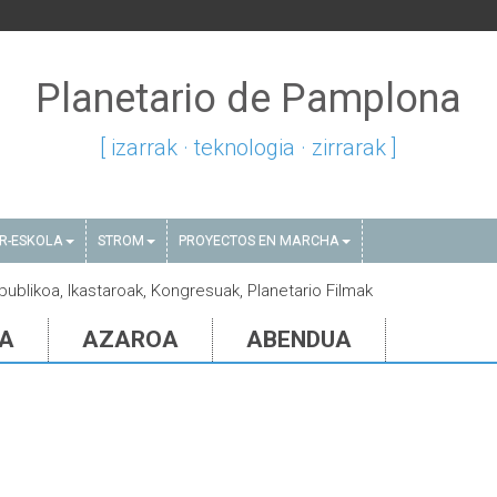
Planetario de Pamplona
[ izarrak · teknologia · zirrarak ]
AR-ESKOLA
STROM
PROYECTOS EN MARCHA
 publikoa, Ikastaroak, Kongresuak, Planetario Filmak
IA
AZAROA
ABENDUA