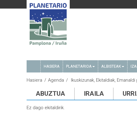
HASIERA
PLANETARIOA
ALBISTEAK
IZ
Hasiera
Agenda
Ikuskizunak, Ekitaldiak, Emanaldi
ABUZTUA
IRAILA
URR
Ez dago ekitaldirik.