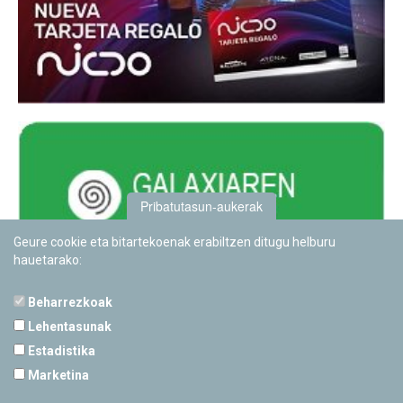
Pribatutasun-aukerak
Geure cookie eta bitartekoenak erabiltzen ditugu helburu
hauetarako:
Beharrezkoak
Lehentasunak
Estadistika
PAMPLONETARIOA
Marketina
Calle Sancho RamÃ­rez, s/n
31008 Pamplona, Navarra