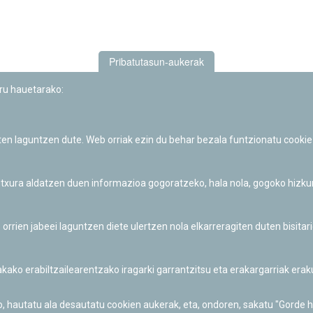
Pribatutasun-aukerak
uru hauetarako:
iten laguntzen dute. Web orriak ezin du behar bezala funtzionatu cookie
Iruñeko Planetarioaren zientzia-dibulgazio eta hezkuntza jarduerek
Fundación "la Caixa"ren sustapena dute.
 itxura aldatzen duen informazioa gogoratzeko, hala nola, gogoko hizk
ien jabeei laguntzen diete ulertzen nola elkarreragiten duten bisita
nakako erabiltzailearentzako iragarki garrantzitsu eta erakargarriak er
o, hautatu ala desautatu cookien aukerak, eta, ondoren, sakatu "Gorde 