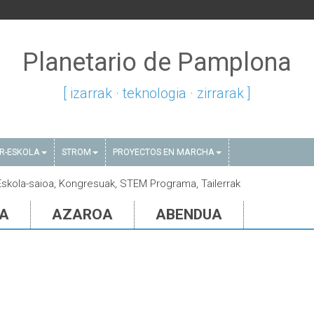
Planetario de Pamplona
[ izarrak · teknologia · zirrarak ]
AR-ESKOLA
STROM
PROYECTOS EN MARCHA
Eskola-saioa, Kongresuak, STEM Programa, Tailerrak
IA
AZAROA
ABENDUA