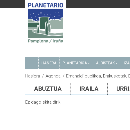
HASIERA
PLANETARIOA
ALBISTEAK
IZ
Hasiera
Agenda
Emanaldi publikoa, Erakusketak, 
ABUZTUA
IRAILA
URR
Ez dago ekitaldirik.