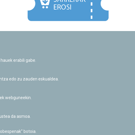
Facebook
Twitter
Youtube
Flickr
Instagr
 hauek erabili gabe.
Pribatutasun-politika eta Lege-oharra
Cookie-en politika
Informazio publikoa eskatzeko baimena
untza edo zu zauden eskualdea.
Irisgarritasuna
riek webguneekin.
akustea da asmoa.
hobespenak" botoia.