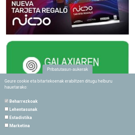
Pribatutasun-aukerak
Geure cookie eta bitartekoenak erabiltzen ditugu helburu
hauetarako:
Beharrezkoak
Lehentasunak
Estadistika
PAMPLONETARIOA
Marketina
Calle Sancho RamÃ­rez, s/n
31008 Pamplona, Navarra