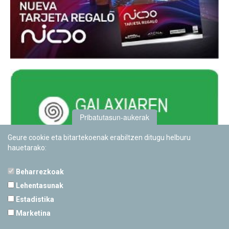
Pribatutasun-aukerak
Geure cookie eta bitartekoenak erabiltzen ditugu helburu
hauetarako:
Beharrezkoak
Lehentasunak
Estadistika
PAMPLONETARIOA
Marketina
Calle Sancho RamÃ­rez, s/n
31008 Pamplona, Navarra