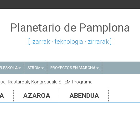
Planetario de Pamplona
[ izarrak · teknologia · zirrarak ]
AR-ESKOLA
STROM
PROYECTOS EN MARCHA
saioa, Ikastaroak, Kongresuak, STEM Programa
IA
AZAROA
ABENDUA