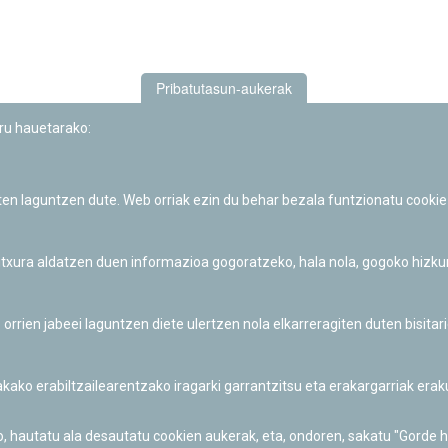
Pribatutasun-aukerak
uru hauetarako:
iten laguntzen dute. Web orriak ezin du behar bezala funtzionatu cookie
Iruñeko Planetarioaren zientzia-dibulgazio eta hezkuntza jarduerek
Fundación "la Caixa"ren sustapena dute.
 itxura aldatzen duen informazioa gogoratzeko, hala nola, gogoko hizk
ien jabeei laguntzen diete ulertzen nola elkarreragiten duten bisita
nakako erabiltzailearentzako iragarki garrantzitsu eta erakargarriak er
o, hautatu ala desautatu cookien aukerak, eta, ondoren, sakatu "Gorde 