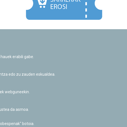
Facebook
Twitter
Youtube
Flickr
Instagr
 hauek erabili gabe.
Pribatutasun-politika eta Lege-oharra
Cookie-en politika
Informazio publikoa eskatzeko baimena
untza edo zu zauden eskualdea.
Irisgarritasuna
riek webguneekin.
akustea da asmoa.
hobespenak" botoia.