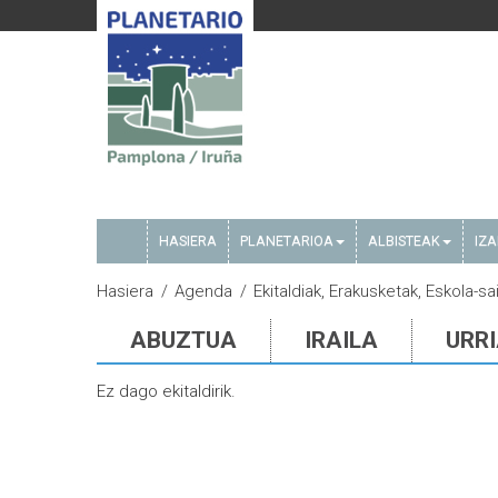
HASIERA
PLANETARIOA
ALBISTEAK
IZ
Hasiera
Agenda
Ekitaldiak, Erakusketak, Eskola-
ABUZTUA
IRAILA
URR
Ez dago ekitaldirik.