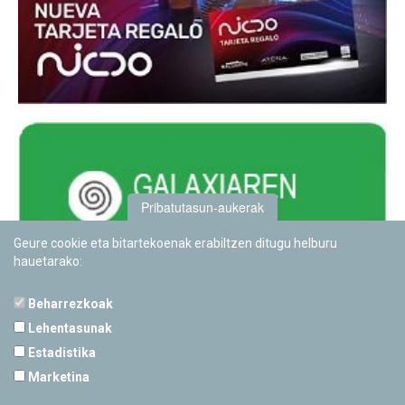
Pribatutasun-aukerak
Geure cookie eta bitartekoenak erabiltzen ditugu helburu
hauetarako:
Beharrezkoak
Lehentasunak
Estadistika
PAMPLONETARIOA
Marketina
Calle Sancho RamÃ­rez, s/n
31008 Pamplona, Navarra