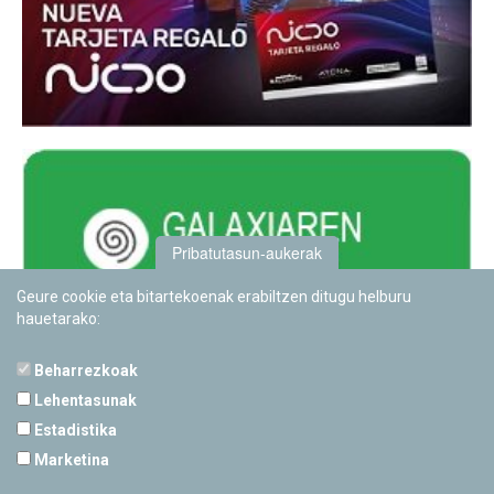
Pribatutasun-aukerak
Geure cookie eta bitartekoenak erabiltzen ditugu helburu
hauetarako:
Beharrezkoak
Lehentasunak
Estadistika
PAMPLONETARIOA
Marketina
Calle Sancho RamÃ­rez, s/n
31008 Pamplona, Navarra