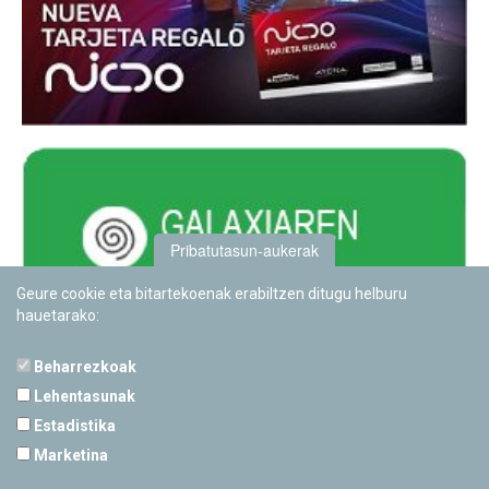
Pribatutasun-aukerak
Geure cookie eta bitartekoenak erabiltzen ditugu helburu
hauetarako:
Beharrezkoak
Lehentasunak
Estadistika
PAMPLONETARIOA
Marketina
Calle Sancho RamÃ­rez, s/n
31008 Pamplona, Navarra