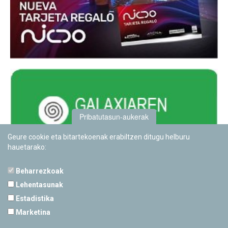
Pribatutasun-aukerak
Geure cookie eta bitartekoenak erabiltzen ditugu helburu
hauetarako:
Beharrezkoak
Lehentasunak
Estadistika
PAMPLONETARIOA
Marketina
Calle Sancho RamÃ­rez, s/n
31008 Pamplona, Navarra