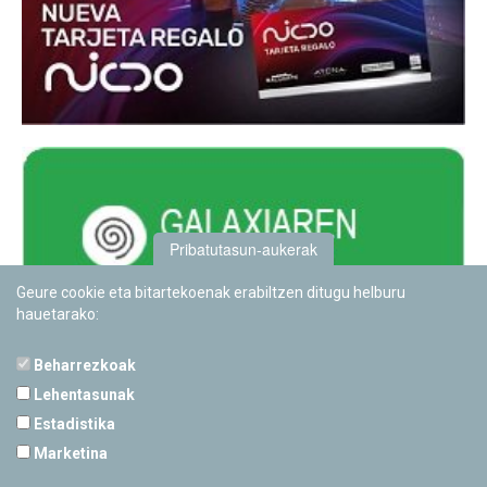
Pribatutasun-aukerak
Geure cookie eta bitartekoenak erabiltzen ditugu helburu
hauetarako:
Beharrezkoak
Lehentasunak
Estadistika
PAMPLONETARIOA
Marketina
Calle Sancho RamÃ­rez, s/n
31008 Pamplona, Navarra