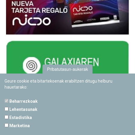
Pribatutasun-aukerak
Geure cookie eta bitartekoenak erabiltzen ditugu helburu
hauetarako:
Beharrezkoak
Lehentasunak
Estadistika
PAMPLONETARIOA
Marketina
Calle Sancho RamÃ­rez, s/n
31008 Pamplona, Navarra