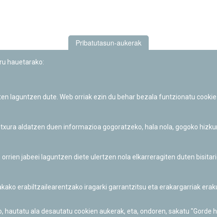
Pribatutasun-aukerak
uru hauetarako:
iten laguntzen dute. Web orriak ezin du behar bezala funtzionatu cookie
Iruñeko Planetarioaren zientzia-dibulgazio eta hezkuntza jarduerek
Fundación "la Caixa"ren sustapena dute.
 itxura aldatzen duen informazioa gogoratzeko, hala nola, gogoko hizk
ien jabeei laguntzen diete ulertzen nola elkarreragiten duten bisita
nakako erabiltzailearentzako iragarki garrantzitsu eta erakargarriak er
o, hautatu ala desautatu cookien aukerak, eta, ondoren, sakatu "Gorde 