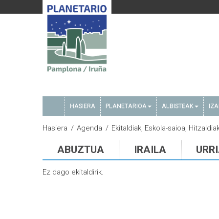
HASIERA
PLANETARIOA
ALBISTEAK
IZ
Hasiera
Agenda
Ekitaldiak, Eskola-saioa, Hitzald
ABUZTUA
IRAILA
URR
Ez dago ekitaldirik.