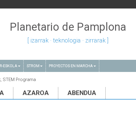
Planetario de Pamplona
[ izarrak · teknologia · zirrarak ]
AR-ESKOLA
STROM
PROYECTOS EN MARCHA
iak, STEM Programa
IA
AZAROA
ABENDUA