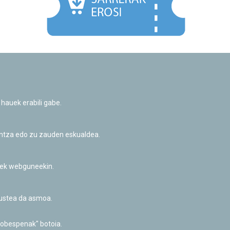
Facebook
Twitter
Youtube
Flickr
Instagr
 hauek erabili gabe.
Pribatutasun-politika eta Lege-oharra
Cookie-en politika
Informazio publikoa eskatzeko baimena
untza edo zu zauden eskualdea.
Irisgarritasuna
riek webguneekin.
akustea da asmoa.
hobespenak" botoia.