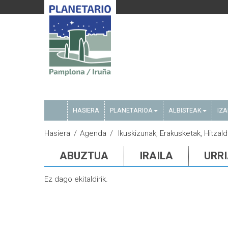
HASIERA
PLANETARIOA
ALBISTEAK
IZ
Hasiera
Agenda
Ikuskizunak, Erakusketak, Hitzal
ABUZTUA
IRAILA
URR
Ez dago ekitaldirik.