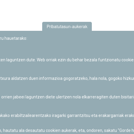
Pribatutasun-aukerak
uru hauetarako:
iten laguntzen dute. Web orriak ezin du behar bezala funtzionatu cookie
Iruñeko Planetarioaren zientzia-dibulgazio eta hezkuntza jarduerek
Fundación "la Caixa"ren sustapena dute.
 itxura aldatzen duen informazioa gogoratzeko, hala nola, gogoko hizk
ien jabeei laguntzen diete ulertzen nola elkarreragiten duten bisita
nakako erabiltzailearentzako iragarki garrantzitsu eta erakargarriak er
o, hautatu ala desautatu cookien aukerak, eta, ondoren, sakatu "Gorde 