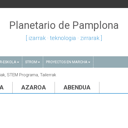
Planetario de Pamplona
[ izarrak · teknologia · zirrarak ]
AR-ESKOLA
STROM
PROYECTOS EN MARCHA
diak, STEM Programa, Tailerrak
IA
AZAROA
ABENDUA