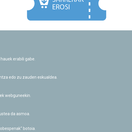
Facebook
Twitter
Youtube
Flickr
Instagr
 hauek erabili gabe.
Pribatutasun-politika eta Lege-oharra
Cookie-en politika
Informazio publikoa eskatzeko baimena
untza edo zu zauden eskualdea.
Irisgarritasuna
riek webguneekin.
akustea da asmoa.
hobespenak" botoia.