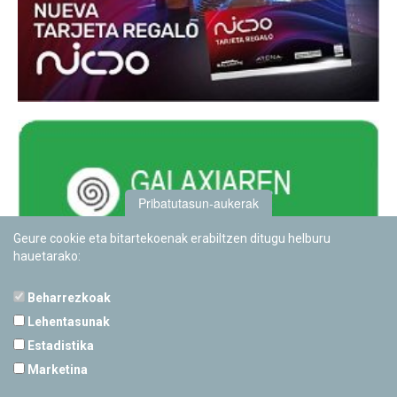
Pribatutasun-aukerak
Geure cookie eta bitartekoenak erabiltzen ditugu helburu
hauetarako:
Beharrezkoak
Lehentasunak
Estadistika
PAMPLONETARIOA
Marketina
Calle Sancho RamÃ­rez, s/n
31008 Pamplona, Navarra