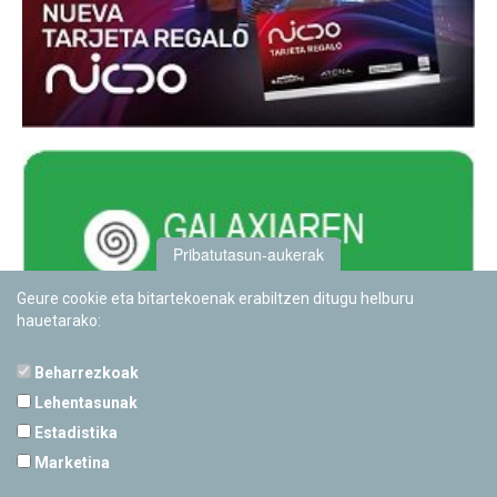
Pribatutasun-aukerak
Geure cookie eta bitartekoenak erabiltzen ditugu helburu
hauetarako:
Beharrezkoak
Lehentasunak
Estadistika
PAMPLONETARIOA
Marketina
Calle Sancho RamÃ­rez, s/n
31008 Pamplona, Navarra