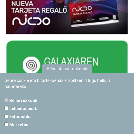
Pribatutasun-aukerak
Geure cookie eta bitartekoenak erabiltzen ditugu helburu
hauetarako:
Beharrezkoak
Lehentasunak
Estadistika
PAMPLONETARIOA
Marketina
Calle Sancho RamÃ­rez, s/n
31008 Pamplona, Navarra