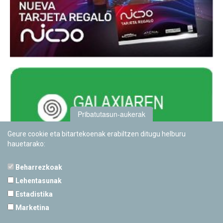
Pribatutasun-aukerak
Geure cookie eta bitartekoenak erabiltzen ditugu helburu
hauetarako:
Beharrezkoak
Lehentasunak
Estadistika
PAMPLONETARIOA
Marketina
Calle Sancho RamÃ­rez, s/n
31008 Pamplona, Navarra