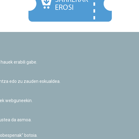
Facebook
Twitter
Youtube
Flickr
Instagr
 hauek erabili gabe.
Pribatutasun-politika eta Lege-oharra
Cookie-en politika
Informazio publikoa eskatzeko baimena
untza edo zu zauden eskualdea.
Irisgarritasuna
riek webguneekin.
akustea da asmoa.
hobespenak" botoia.