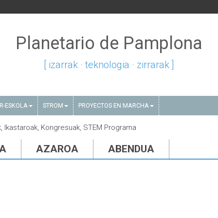
Planetario de Pamplona
[ izarrak · teknologia · zirrarak ]
AR-ESKOLA
STROM
PROYECTOS EN MARCHA
iak, Ikastaroak, Kongresuak, STEM Programa
IA
AZAROA
ABENDUA