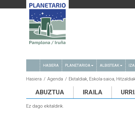
HASIERA
PLANETARIOA
ALBISTEAK
IZ
Hasiera
Agenda
Ekitaldiak, Eskola-saioa, Hitzald
ABUZTUA
IRAILA
URR
Ez dago ekitaldirik.