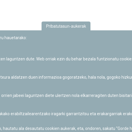
Pribatutasun-aukerak
uru hauetarako:
iten laguntzen dute. Web orriak ezin du behar bezala funtzionatu cookie
Iruñeko Planetarioaren zientzia-dibulgazio eta hezkuntza jarduerek
Fundación "la Caixa"ren sustapena dute.
 itxura aldatzen duen informazioa gogoratzeko, hala nola, gogoko hizk
ien jabeei laguntzen diete ulertzen nola elkarreragiten duten bisita
nakako erabiltzailearentzako iragarki garrantzitsu eta erakargarriak er
o, hautatu ala desautatu cookien aukerak, eta, ondoren, sakatu "Gorde 