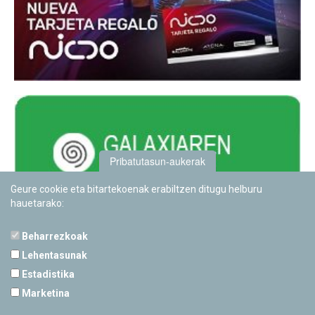
Pribatutasun-aukerak
Geure cookie eta bitartekoenak erabiltzen ditugu helburu
hauetarako:
Beharrezkoak
Lehentasunak
Estadistika
PAMPLONETARIOA
Marketina
Calle Sancho RamÃ­rez, s/n
31008 Pamplona, Navarra