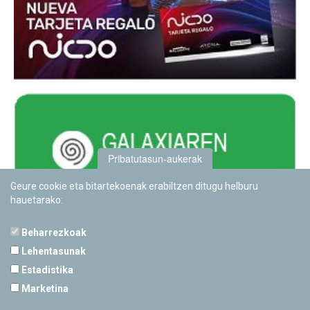
Pribatutasun-aukerak
Geure cookie eta bitartekoenak erabiltzen ditugu helburu
hauetarako:
Beharrezkoak
Lehentasunak
Estadistika
PAMPLONETARIOA
Marketina
Calle Sancho RamÃ­rez, s/n
31008 Pamplona, Navarra