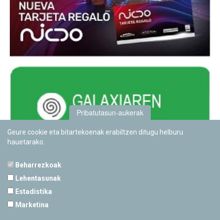
Pribatutasun-aukerak
Geure cookie eta bitartekoenak erabiltzen ditugu helburu
hauetarako:
Beharrezkoak
Lehentasunak
Estadistika
PAMPLONETARIOA
Marketina
Calle Sancho RamÃ­rez, s/n
31008 Pamplona, Navarra