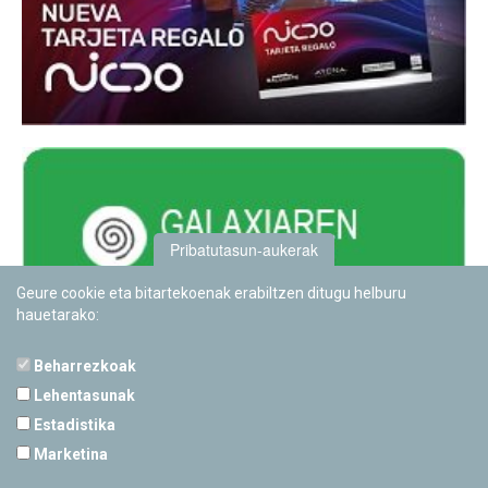
Pribatutasun-aukerak
Geure cookie eta bitartekoenak erabiltzen ditugu helburu
hauetarako:
Beharrezkoak
Lehentasunak
Estadistika
PAMPLONETARIOA
Marketina
Calle Sancho RamÃ­rez, s/n
31008 Pamplona, Navarra