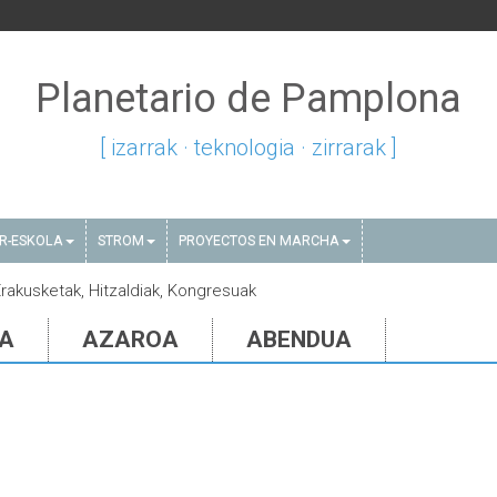
Planetario de Pamplona
[ izarrak · teknologia · zirrarak ]
AR-ESKOLA
STROM
PROYECTOS EN MARCHA
Erakusketak, Hitzaldiak, Kongresuak
IA
AZAROA
ABENDUA