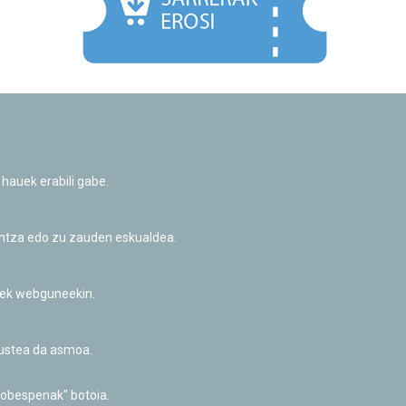
Facebook
Twitter
Youtube
Flickr
Instagr
 hauek erabili gabe.
Pribatutasun-politika eta Lege-oharra
Cookie-en politika
Informazio publikoa eskatzeko baimena
untza edo zu zauden eskualdea.
Irisgarritasuna
riek webguneekin.
akustea da asmoa.
hobespenak" botoia.