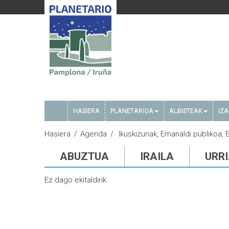
HASIERA
PLANETARIOA
ALBISTEAK
IZ
Hasiera
Agenda
Ikuskizunak, Emanaldi publikoa, 
ABUZTUA
IRAILA
URR
Ez dago ekitaldirik.