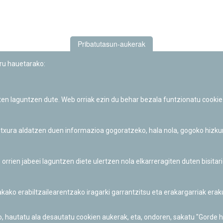
Pribatutasun-aukerak
uru hauetarako:
iten laguntzen dute. Web orriak ezin du behar bezala funtzionatu cookie
Iruñeko Planetarioaren zientzia-dibulgazio eta hezkuntza jarduerek
Fundación "la Caixa"ren sustapena dute.
 itxura aldatzen duen informazioa gogoratzeko, hala nola, gogoko hizk
ien jabeei laguntzen diete ulertzen nola elkarreragiten duten bisita
nakako erabiltzailearentzako iragarki garrantzitsu eta erakargarriak er
o, hautatu ala desautatu cookien aukerak, eta, ondoren, sakatu "Gorde 