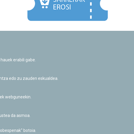
Facebook
Twitter
Youtube
Flickr
Instagr
 hauek erabili gabe.
Pribatutasun-politika eta Lege-oharra
Cookie-en politika
Informazio publikoa eskatzeko baimena
untza edo zu zauden eskualdea.
Irisgarritasuna
riek webguneekin.
akustea da asmoa.
hobespenak" botoia.