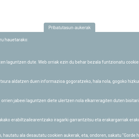
Pribatutasun-aukerak
uru hauetarako:
iten laguntzen dute. Web orriak ezin du behar bezala funtzionatu cookie
Iruñeko Planetarioaren zientzia-dibulgazio eta hezkuntza jarduerek
Fundación "la Caixa"ren sustapena dute.
 itxura aldatzen duen informazioa gogoratzeko, hala nola, gogoko hizk
ien jabeei laguntzen diete ulertzen nola elkarreragiten duten bisita
nakako erabiltzailearentzako iragarki garrantzitsu eta erakargarriak er
o, hautatu ala desautatu cookien aukerak, eta, ondoren, sakatu "Gorde 