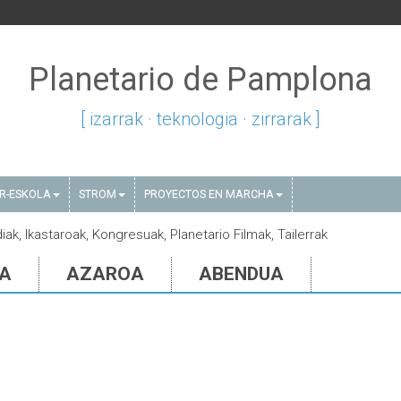
Planetario de Pamplona
[ izarrak · teknologia · zirrarak ]
AR-ESKOLA
STROM
PROYECTOS EN MARCHA
iak, Ikastaroak, Kongresuak, Planetario Filmak, Tailerrak
IA
AZAROA
ABENDUA