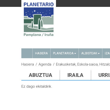
HASIERA
PLANETARIOA
ALBISTEAK
IZ
Hasiera
Agenda
Erakusketak, Eskola-saioa, Hitzald
ABUZTUA
IRAILA
URR
Ez dago ekitaldirik.