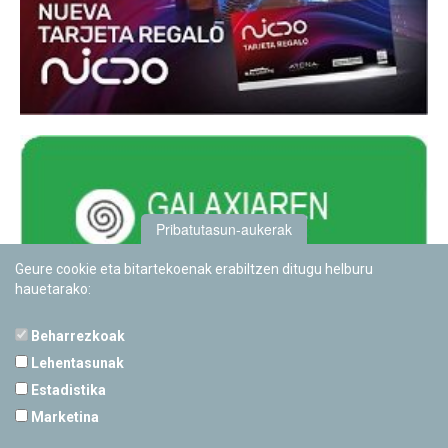
Pribatutasun-aukerak
Geure cookie eta bitartekoenak erabiltzen ditugu helburu
hauetarako:
Beharrezkoak
Lehentasunak
Estadistika
PAMPLONETARIOA
Marketina
Calle Sancho RamÃ­rez, s/n
31008 Pamplona, Navarra