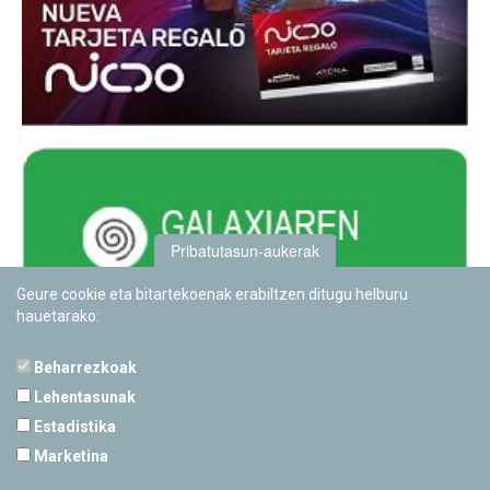
Pribatutasun-aukerak
Geure cookie eta bitartekoenak erabiltzen ditugu helburu
hauetarako:
Beharrezkoak
Lehentasunak
Estadistika
PAMPLONETARIOA
Marketina
Calle Sancho RamÃ­rez, s/n
31008 Pamplona, Navarra