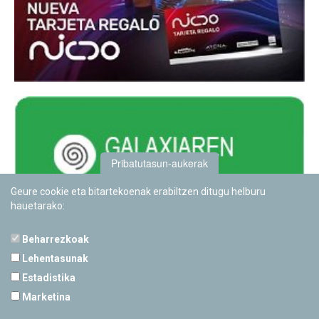
Pribatutasun-aukerak
Geure cookie eta bitartekoenak erabiltzen ditugu helburu
hauetarako:
Beharrezkoak
Lehentasunak
Estadistika
PAMPLONETARIOA
Marketina
Calle Sancho RamÃ­rez, s/n
31008 Pamplona, Navarra