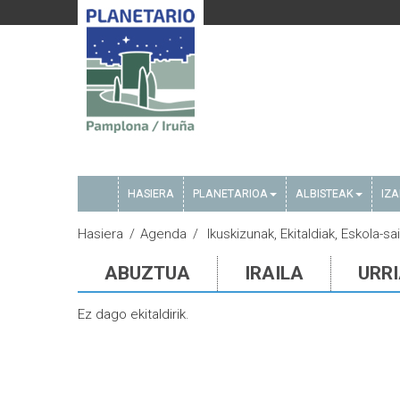
HASIERA
PLANETARIOA
ALBISTEAK
IZ
Hasiera
Agenda
Ikuskizunak, Ekitaldiak, Eskola-sa
ABUZTUA
IRAILA
URR
Ez dago ekitaldirik.