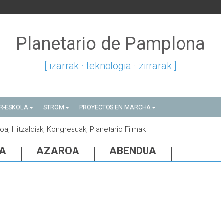
Planetario de Pamplona
[ izarrak · teknologia · zirrarak ]
AR-ESKOLA
STROM
PROYECTOS EN MARCHA
ioa, Hitzaldiak, Kongresuak, Planetario Filmak
IA
AZAROA
ABENDUA