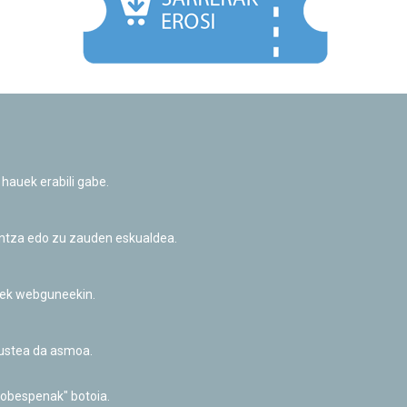
Facebook
Twitter
Youtube
Flickr
Instagr
 hauek erabili gabe.
Pribatutasun-politika eta Lege-oharra
Cookie-en politika
Informazio publikoa eskatzeko baimena
untza edo zu zauden eskualdea.
Irisgarritasuna
riek webguneekin.
akustea da asmoa.
hobespenak" botoia.