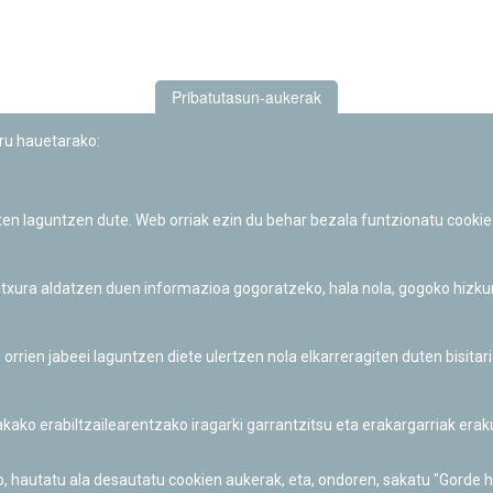
Pribatutasun-aukerak
uru hauetarako:
iten laguntzen dute. Web orriak ezin du behar bezala funtzionatu cookie
Iruñeko Planetarioaren zientzia-dibulgazio eta hezkuntza jarduerek
Fundación "la Caixa"ren sustapena dute.
 itxura aldatzen duen informazioa gogoratzeko, hala nola, gogoko hizk
ien jabeei laguntzen diete ulertzen nola elkarreragiten duten bisita
nakako erabiltzailearentzako iragarki garrantzitsu eta erakargarriak er
o, hautatu ala desautatu cookien aukerak, eta, ondoren, sakatu "Gorde 