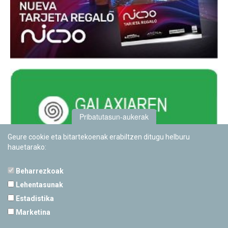
Pribatutasun-aukerak
Geure cookie eta bitartekoenak erabiltzen ditugu helburu
hauetarako:
Beharrezkoak
Lehentasunak
Estadistika
PAMPLONETARIOA
Marketina
Calle Sancho RamÃ­rez, s/n
31008 Pamplona, Navarra