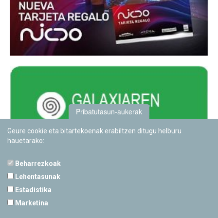
Pribatutasun-aukerak
Geure cookie eta bitartekoenak erabiltzen ditugu helburu
hauetarako:
Beharrezkoak
Lehentasunak
Estadistika
PAMPLONETARIOA
Marketina
Calle Sancho RamÃ­rez, s/n
31008 Pamplona, Navarra