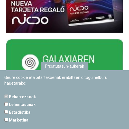
Pribatutasun-aukerak
Geure cookie eta bitartekoenak erabiltzen ditugu helburu
hauetarako:
Beharrezkoak
Lehentasunak
Estadistika
PAMPLONETARIOA
Marketina
Calle Sancho RamÃ­rez, s/n
31008 Pamplona, Navarra