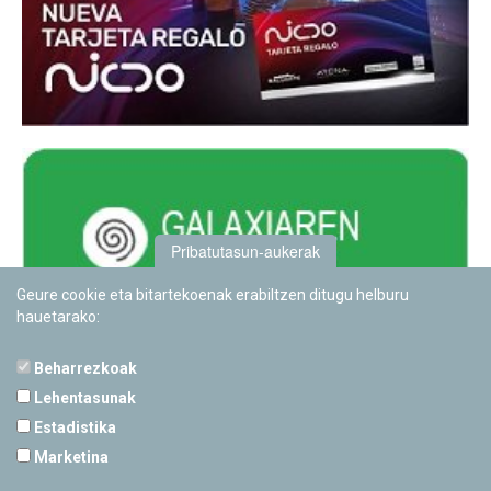
Pribatutasun-aukerak
Geure cookie eta bitartekoenak erabiltzen ditugu helburu
hauetarako:
Beharrezkoak
Lehentasunak
Estadistika
PAMPLONETARIOA
Marketina
Calle Sancho RamÃ­rez, s/n
31008 Pamplona, Navarra