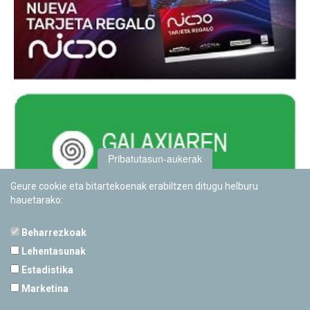
Pribatutasun-aukerak
Geure cookie eta bitartekoenak erabiltzen ditugu helburu
hauetarako:
Beharrezkoak
Lehentasunak
Estadistika
PAMPLONETARIOA
Marketina
Calle Sancho RamÃ­rez, s/n
31008 Pamplona, Navarra